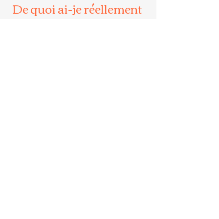
De quoi ai-je réellement 
besoin aujourd'hui ?
De repos ?
De calme ?
D'un espace pour déposer ce qui 
pèse ?
Ou simplement d'un moment où 
quelqu'un prend soin de vous ?
Parfois, il suffit d'une heure de 
présence, d'écoute et de douceur 
pour ressentir à nouveau cette 
sensation précieuse d'être 
pleinement aligné avec soi-même.
Parce que prendre soin de son 
énergie, ce n'est pas un luxe. C'est 