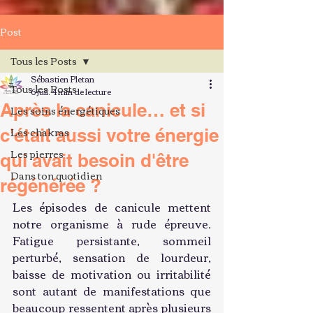
Post
Tous les Posts
Sébastien Pletan
Tous les Posts
6 juil.
4 min de lecture
Après la canicule… et si
Les soins énergétiques
Les chakras
c'était aussi votre énergie
Les pierres
qui avait besoin d'être
Dans ton quotidien
régénérée ?
Les épisodes de canicule mettent 
notre organisme à rude épreuve. 
Fatigue persistante, sommeil 
perturbé, sensation de lourdeur, 
baisse de motivation ou irritabilité 
sont autant de manifestations que 
beaucoup ressentent après plusieurs 