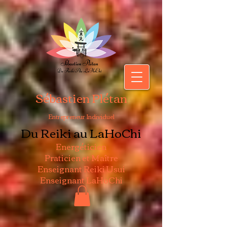
Sébastien Plétan
Entrepreneur Individuel
Du Reiki au LaHoChi
Energéticien
Praticien et Maître
Enseignant Reiki Usui
Enseignant LaHoChi