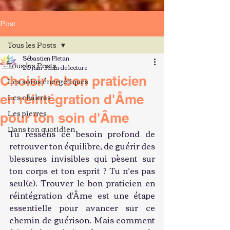
Post
Tous les Posts
Sébastien Pletan
Tous les Posts
20 juin
3 min de lecture
Choisir le bon praticien
Les soins énergétiques
Les chakras
en réintégration d'Âme
Les pierres
pour ton soin d'Âme
Dans ton quotidien
Tu ressens ce besoin profond de 
retrouver ton équilibre, de guérir des 
blessures invisibles qui pèsent sur 
ton corps et ton esprit ? Tu n’es pas 
seul(e). Trouver le bon praticien en 
réintégration d'Âme est une étape 
essentielle pour avancer sur ce 
chemin de guérison. Mais comment 