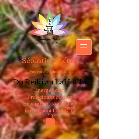
Sébastien Plétan
Entrepreneur Individuel
Du Reiki au LaHoChi
Energéticien
Praticien et Maître
Enseignant Reiki Usui
Enseignant LaHoChi