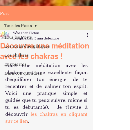
Post
Tous les Posts
Sébastien Pletan
Tous les Posts
13 sept. 2025
3 min de lecture
Découvre une méditation
Les soins énergétiques
Les chakras
avec les chakras !
Les pierres
Faire une méditation avec les 
chakras est une excellente façon 
Dans ton quotidien
d’équilibrer ton énergie, de te 
recentrer et de calmer ton esprit. 
Voici une pratique simple et 
guidée que tu peux suivre, même si 
tu es débutant(e).  Je t'invite à 
découvrir 
les chakras en cliquant 
sur ce lien
.