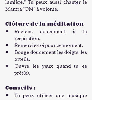
lumière." Tu peux aussi chanter le 
Mantra "OM" à volonté.
Clôture de la méditation
Reviens doucement à ta 
respiration.
Remercie-toi pour ce moment.
Bouge doucement les doigts, les 
orteils.
Ouvre les yeux quand tu es 
prêt(e).
Conseils :
Tu peux utiliser une musique 
douce, ou des sons binauraux 
alignés avec les chakras.
Tu peux faire cette méditation le 
matin pour bien commencer la 