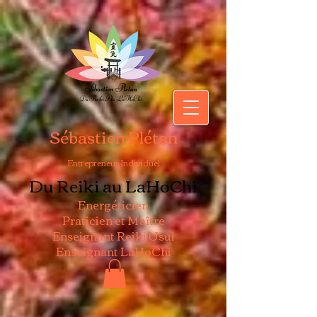
Sébastien Plétan
Entrepreneur Individuel
Du Reiki au LaHoChi
Energéticien
Praticien et Maître
Enseignant Reiki Usui
Enseignant LaHoChi