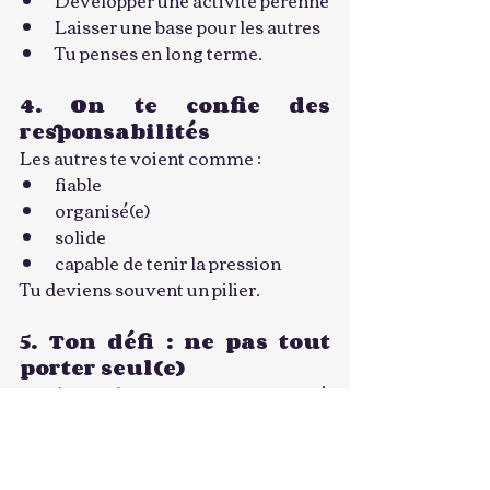
Laisser une base pour les autres
Tu penses en long terme.
4. On te confie des 
responsabilités
Les autres te voient comme :
fiable
organisé(e)
solide
capable de tenir la pression
Tu deviens souvent un pilier.
5. Ton défi : ne pas tout 
porter seul(e)
Les âmes bâtisseuses ont tendance à 
:
vouloir tout gérer
se sentir responsables de tout