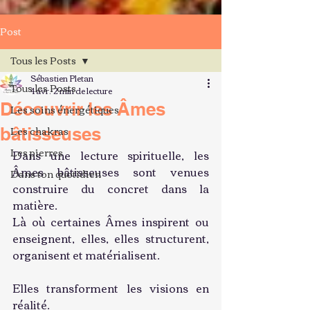
Post
Tous les Posts
Sébastien Pletan
Tous les Posts
4 avr.
2 min de lecture
Découvrir les Âmes
Les soins énergétiques
Les chakras
bâtisseuses
Les pierres
Dans une lecture spirituelle, les 
Âmes bâtisseuses sont venues 
Dans ton quotidien
construire du concret dans la 
matière.
Là où certaines Âmes inspirent ou 
enseignent, elles, elles structurent, 
organisent et matérialisent.
Elles transforment les visions en 
réalité.