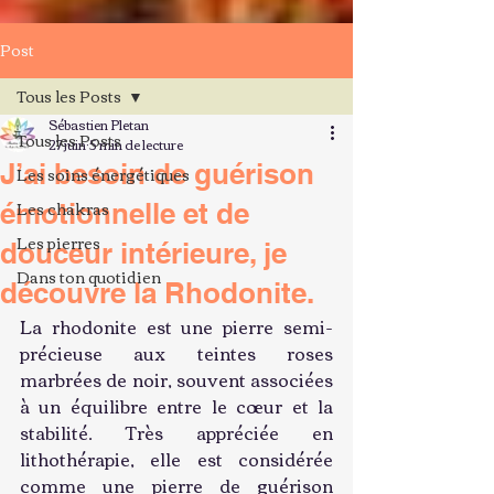
Post
Tous les Posts
Sébastien Pletan
Tous les Posts
27 juin
5 min de lecture
J’ai besoin de guérison
Les soins énergétiques
Les chakras
émotionnelle et de
Les pierres
douceur intérieure, je
Dans ton quotidien
découvre la Rhodonite.
La rhodonite est une pierre semi-
précieuse aux teintes roses 
marbrées de noir, souvent associées 
à un équilibre entre le cœur et la 
stabilité. Très appréciée en 
lithothérapie, elle est considérée 
comme une pierre de guérison 