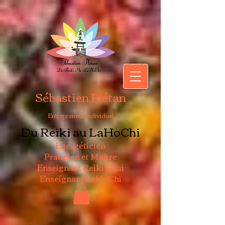
Sébastien Plétan
Entrepreneur Individuel
Du Reiki au LaHoChi
Energéticien
Praticien et Maître
Enseignant Reiki Usui
Enseignant LaHoChi