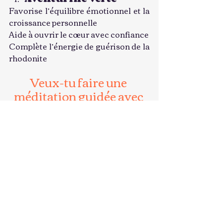
Favorise l’équilibre émotionnel et la 
croissance personnelle
Aide à ouvrir le cœur avec confiance
Complète l’énergie de guérison de la 
rhodonite
Veux-tu faire une 
méditation guidée avec 
ta rhodonite ?
Voici une méditation guidée 
spécialement conçue pour la 
rhodonite, axée sur la guérison 
émotionnelle, le pardon et 
l’apaisement du cœur. Elle dure 
environ 10 à 15 minutes avec 
l’objectif de relâcher les blessures et 
de retrouver une paix intérieure.