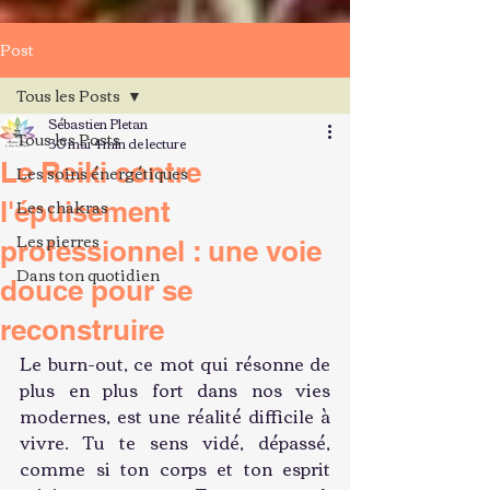
Post
Tous les Posts
Sébastien Pletan
Tous les Posts
30 mai
4 min de lecture
Le Reiki contre
Les soins énergétiques
Les chakras
l'épuisement
Les pierres
professionnel : une voie
Dans ton quotidien
douce pour se
reconstruire
Le burn-out, ce mot qui résonne de 
plus en plus fort dans nos vies 
modernes, est une réalité difficile à 
vivre. Tu te sens vidé, dépassé, 
comme si ton corps et ton esprit 