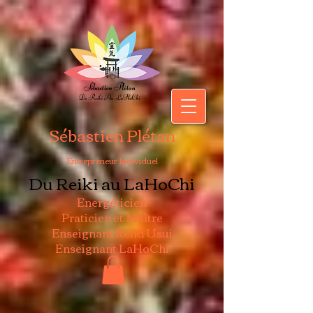
Sébastien Plétan
Entrepreneur Individuel
Du Reiki au LaHoChi
Energéticien
Praticien et Maître
Enseignant Reiki Usui
Enseignant LaHoChi