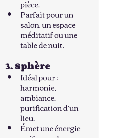
pièce.
Parfait pour un 
salon, un espace 
méditatif ou une 
table de nuit.
3. Sphère
Idéal pour : 
harmonie, 
ambiance, 
purification d’un 
lieu.
Émet une énergie 
uniforme dans 