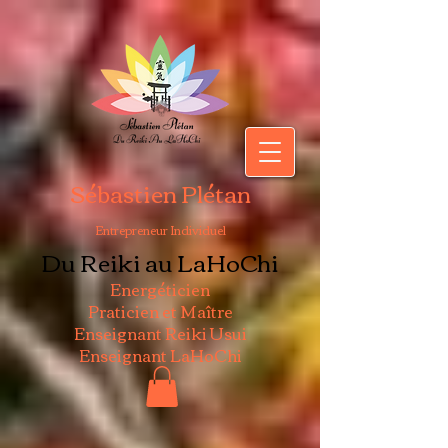
Sébastien Plétan
Entrepreneur Individuel
Du Reiki au LaHoChi
Energéticien
Praticien et Maître
Enseignant Reiki Usui
Enseignant LaHoChi