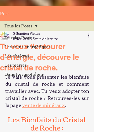
Post
Tous les Posts
Sébastien Pletan
Tous les Posts
6 déc. 2025
5 min de lecture
Tu veux t'entourer
Les soins énergétiques
Les chakras
d'énergie, découvre le
Les pierres
cristal de roche.
Dans ton quotidien
Je vais vous présenter les bienfaits 
du cristal de roche et comment 
travailler avec. Tu veux adopter ton 
cristal de roche ? Retrouves-les sur 
la page 
vente de minéraux
.
Les Bienfaits du Cristal 
de Roche : 