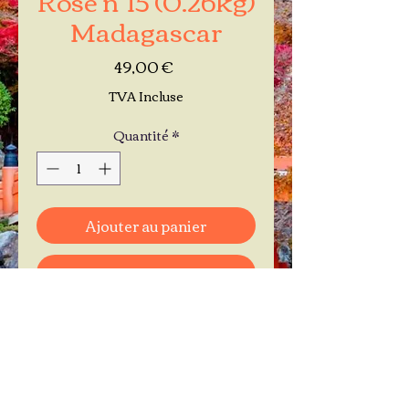
Madagascar
Prix
49,00 €
TVA Incluse
Quantité
*
Ajouter au panier
Commander et payer
Je réserve mon rendez-vous
Contactez-moi au
06.11.30.71.66