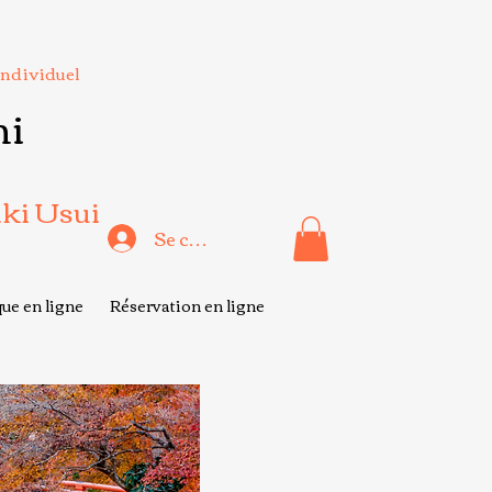
Individuel
hi
iki Usui
Se connecter
ue en ligne
Réservation en ligne