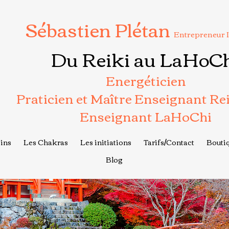
Sébastien Plétan
Entrepreneur 
Du Reiki au LaHoC
Energéticien
Praticien et Maître Enseignant Re
Enseignant LaHoChi
ins
Les Chakras
Les initiations
Tarifs/Contact
Boutiq
Blog