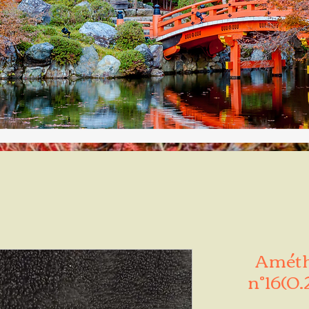
Améth
n°16(0