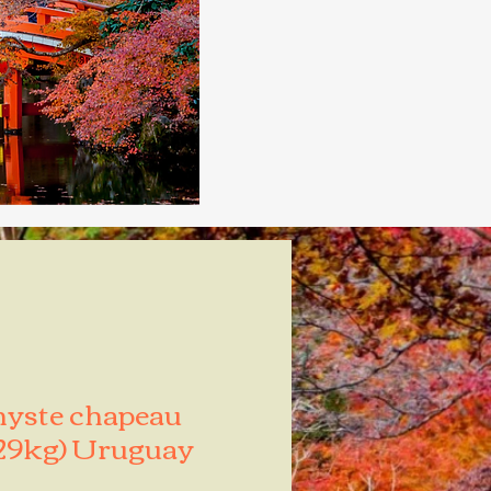
yste chapeau
.29kg) Uruguay