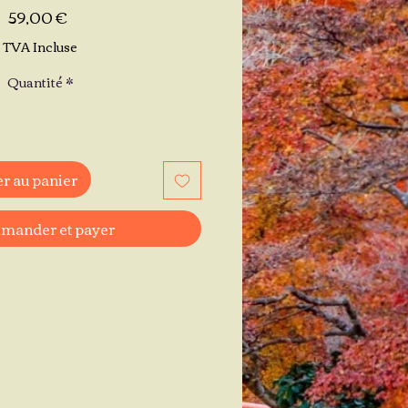
Prix
59,00 €
TVA Incluse
Quantité
*
r au panier
ander et payer