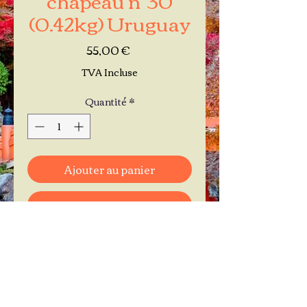
(0.42kg) Uruguay
Prix
55,00 €
TVA Incluse
Quantité
*
Ajouter au panier
Commander et payer
Je réserve mon rendez-vous
Contactez-moi au
06.11.30.71.66