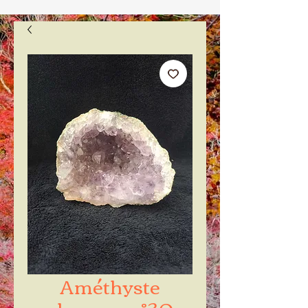
Améthyste
chapeau n°30