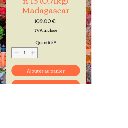
Madagascar
Prix
109,00 €
TVA Incluse
Quantité
*
Ajouter au panier
Commander et payer
Je réserve mon rendez-vous
Contactez-moi au
06.11.30.71.66