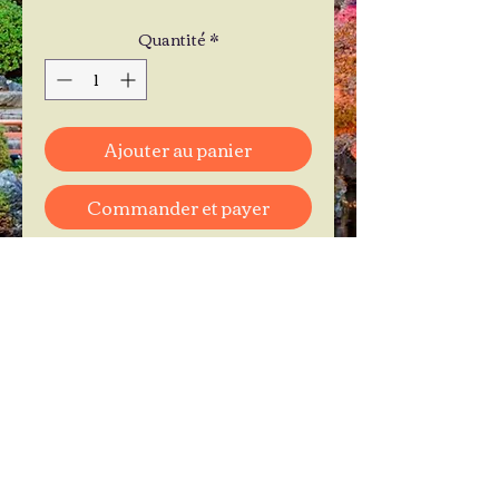
Quantité
*
Ajouter au panier
Commander et payer
Je réserve mon rendez-vous
Contactez-moi au
06.11.30.71.66
1 A Place Bernard Roumégoux
33170 Gradignan