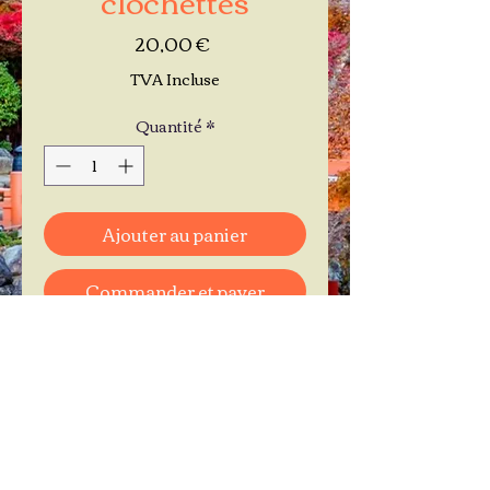
Prix
20,00 €
TVA Incluse
Quantité
*
Ajouter au panier
Commander et payer
Je réserve mon rendez-vous
Contactez-moi au
06.11.30.71.66
1 A Place Bernard Roumégoux