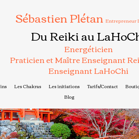
Sébastien Plétan
Entrepreneur 
Du Reiki au LaHoC
Energéticien
Praticien et Maître Enseignant Re
Enseignant LaHoChi
ins
Les Chakras
Les initiations
Tarifs/Contact
Boutiq
Blog