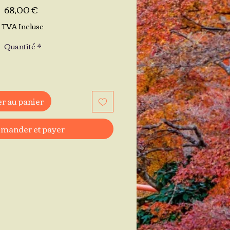
Prix
68,00 €
TVA Incluse
Quantité
*
r au panier
ander et payer