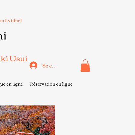
Individuel
hi
iki Usui
Se connecter
ue en ligne
Réservation en ligne