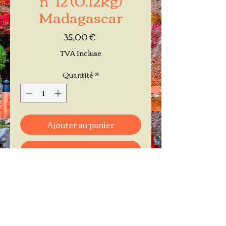
Madagascar
Prix
35,00 €
TVA Incluse
Quantité
*
Ajouter au panier
Commander et payer
Je réserve mon rendez-vous
Contactez-moi au
06.11.30.71.66