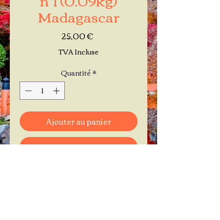
Madagascar
Prix
25,00 €
TVA Incluse
Quantité
*
Ajouter au panier
Commander et payer
Je réserve mon rendez-vous
Contactez-moi au
06.11.30.71.66