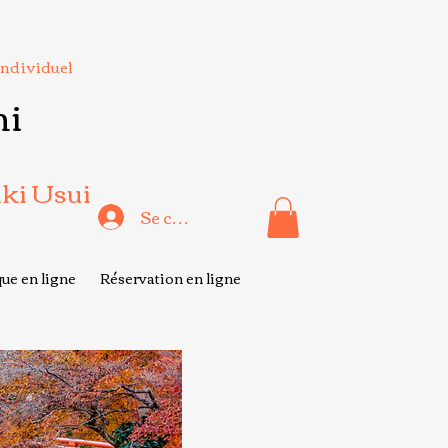
Individuel
hi
iki Usui
Se connecter
ue en ligne
Réservation en ligne