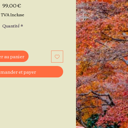
Prix
99,00 €
TVA Incluse
Quantité
*
r au panier
ander et payer