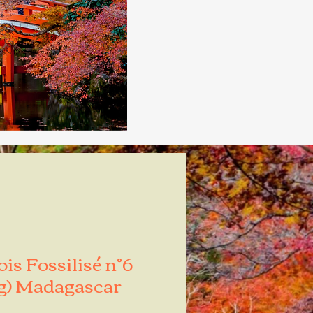
s Fossilisé n°6
g) Madagascar