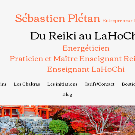
Sébastien Plétan
Entrepreneur 
Du Reiki au LaHoC
Energéticien
Praticien et Maître Enseignant Re
Enseignant LaHoChi
ins
Les Chakras
Les initiations
Tarifs/Contact
Boutiq
Blog