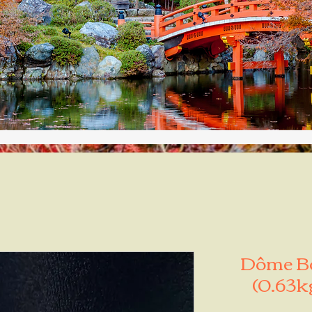
Dôme Boi
(0.63k