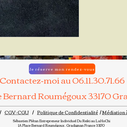
Je réserve mon rendez-vous
Contactez-moi au 06.11.30.71.66
ce Bernard Roumégoux 33170 Gr
/
CGV-CGU
/
Politique de Confidentialité
/
Médiation 
Sébastien Plétan
Entrepreneur Individuel
Du Reiki au LaHoChi
1A Place Bernard Roumégoux , Gradignan France 33170