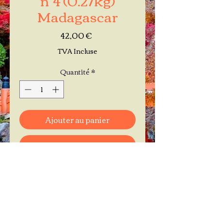
Madagascar
Prix
42,00 €
TVA Incluse
Quantité
*
Ajouter au panier
Commander et payer
Je réserve mon rendez-vous
Contactez-moi au
06.11.30.71.66