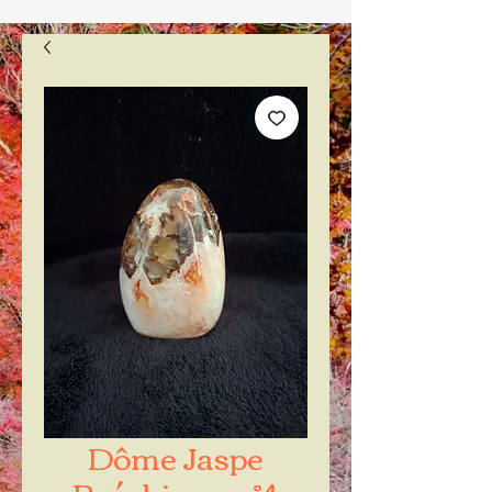
Dôme Jaspe
Bréchique n°4