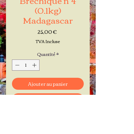
(0.1kg)
Madagascar
Prix
25,00 €
TVA Incluse
Quantité
*
Ajouter au panier
Commander et payer
Je réserve mon rendez-vous