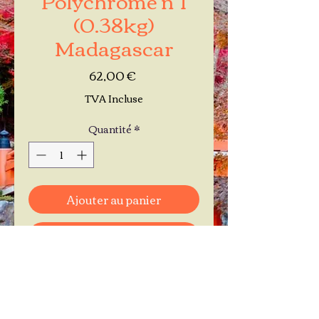
(0.38kg)
Madagascar
Prix
62,00 €
TVA Incluse
Quantité
*
Ajouter au panier
Commander et payer
Je réserve mon rendez-vous