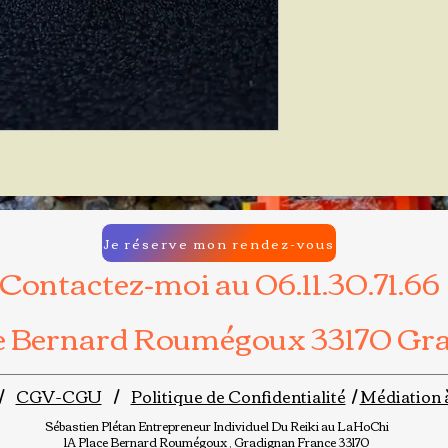
Je réserve mon rendez-vous
Contactez-moi au 06.11.30.71.66
ce Bernard Roumégoux 33170 Gr
/
CGV-CGU
/
Politique de Confidentialité
/
Médiation 
Sébastien Plétan
Entrepreneur Individuel
Du Reiki au LaHoChi
1A Place Bernard Roumégoux , Gradignan France 33170