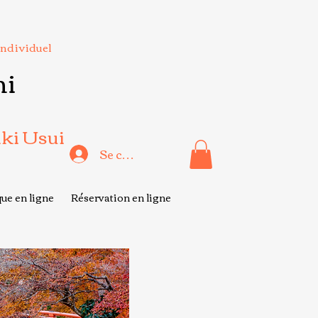
Individuel
hi
iki Usui
Se connecter
ue en ligne
Réservation en ligne