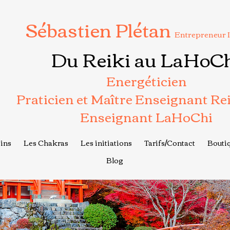
Sébastien Plétan
Entrepreneur 
Du Reiki au LaHoC
Energéticien
Praticien et Maître Enseignant Re
Enseignant LaHoChi
ins
Les Chakras
Les initiations
Tarifs/Contact
Boutiq
Blog