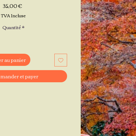
Prix
35,00 €
TVA Incluse
Quantité
*
r au panier
ander et payer