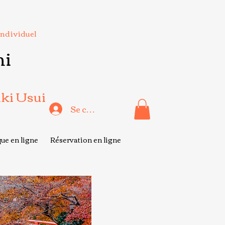
Individuel
hi
iki Usui
Se connecter
ue en ligne
Réservation en ligne