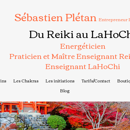
Sébastien Plétan
Entrepreneur 
Du Reiki au LaHoC
Energéticien
Praticien et Maître Enseignant Re
Enseignant LaHoChi
ins
Les Chakras
Les initiations
Tarifs/Contact
Boutiq
Blog