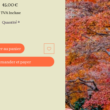
Prix
45,00 €
TVA Incluse
Quantité
*
r au panier
ander et payer