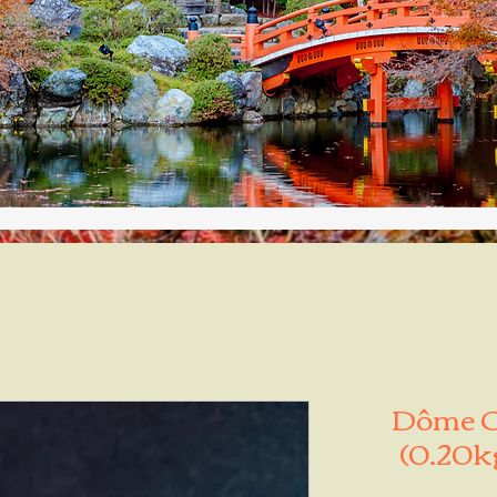
Dôme Op
(0.20k