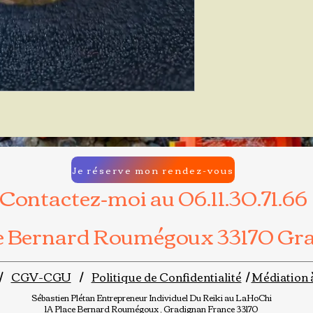
Je réserve mon rendez-vous
Contactez-moi au 06.11.30.71.66
ce Bernard Roumégoux 33170 Gr
/
CGV-CGU
/
Politique de Confidentialité
/
Médiation 
Sébastien Plétan
Entrepreneur Individuel
Du Reiki au LaHoChi
1A Place Bernard Roumégoux , Gradignan France 33170