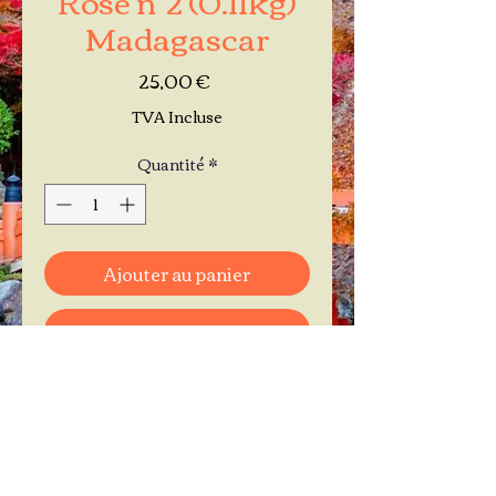
Madagascar
Prix
25,00 €
TVA Incluse
Quantité
*
Ajouter au panier
Commander et payer
Je réserve mon rendez-vous
Contactez-moi au
06.11.30.71.66