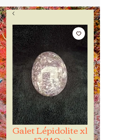
Galet Lépidolite xl
n°2 (140gr)