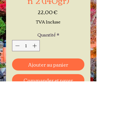
Prix
22,00 €
TVA Incluse
Quantité
*
Ajouter au panier
Commander et payer
Je réserve mon rendez-vous
Contactez-moi au
06.11.30.71.66
1 A Place Bernard Roumégoux