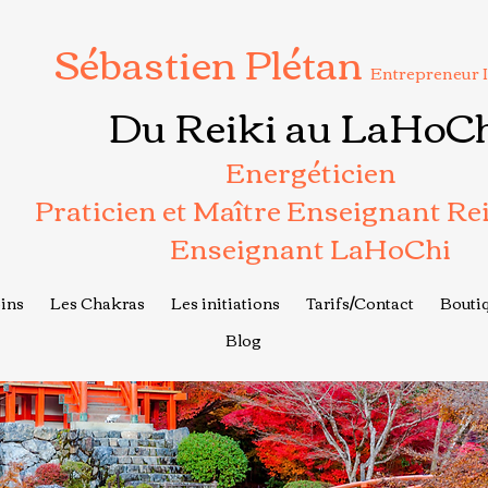
Sébastien Plétan
Entrepreneur 
Du Reiki au LaHoC
Energéticien
Praticien et Maître Enseignant Re
Enseignant LaHoChi
ins
Les Chakras
Les initiations
Tarifs/Contact
Boutiq
Blog