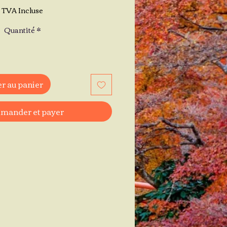
TVA Incluse
Quantité
*
r au panier
ander et payer