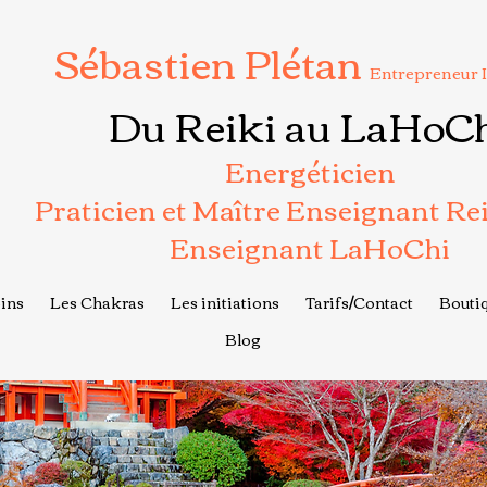
Sébastien Plétan
Entrepreneur 
Du Reiki au LaHoC
Energéticien
Praticien et Maître Enseignant Re
Enseignant LaHoChi
ins
Les Chakras
Les initiations
Tarifs/Contact
Boutiq
Blog