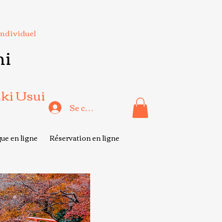
Individuel
hi
iki Usui
Se connecter
ue en ligne
Réservation en ligne