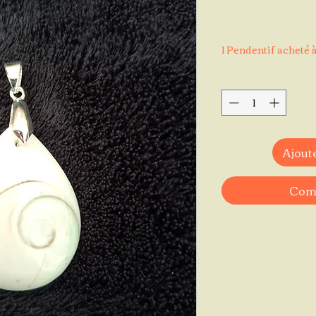
1 Pendentif acheté à
Ajoute
Comm