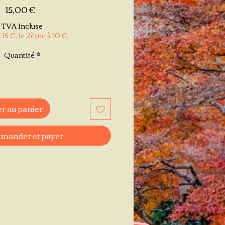
Prix
15,00 €
TVA Incluse
 15 €, le 2ème à 10 €
Quantité
*
r au panier
ander et payer