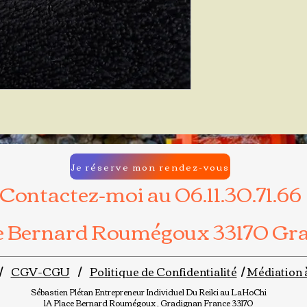
Je réserve mon rendez-vous
Contactez-moi au 06.11.30.71.66
ce Bernard Roumégoux 33170 Gr
/
CGV-CGU
/
Politique de Confidentialité
/
Médiation 
Sébastien Plétan
Entrepreneur Individuel
Du Reiki au LaHoChi
1A Place Bernard Roumégoux , Gradignan France 33170