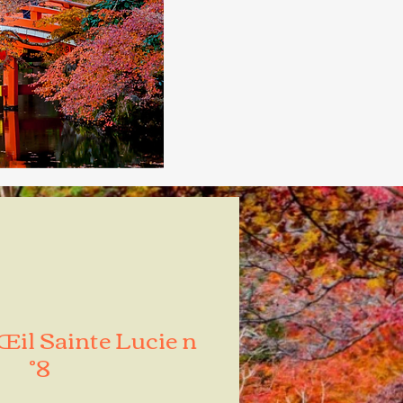
Œil Sainte Lucie n
°8