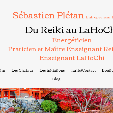
Sébastien Plétan
Entrepreneur 
Du Reiki au LaHoC
Energéticien
Praticien et Maître Enseignant Re
Enseignant LaHoChi
ins
Les Chakras
Les initiations
Tarifs/Contact
Boutiq
Blog