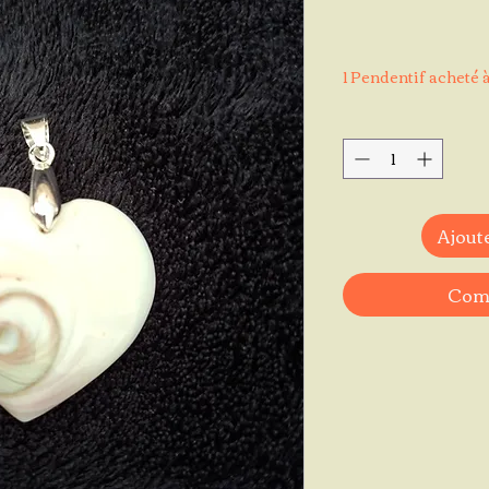
1 Pendentif acheté à
Ajoute
Comm