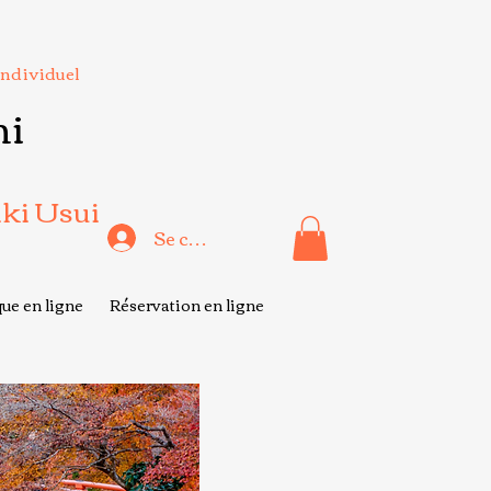
Individuel
hi
iki Usui
Se connecter
ue en ligne
Réservation en ligne