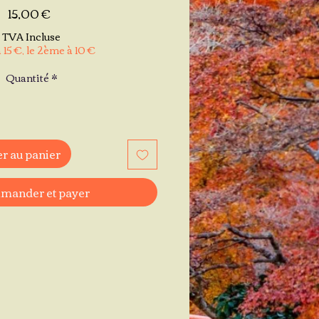
Prix
15,00 €
TVA Incluse
 15 €, le 2ème à 10 €
Quantité
*
r au panier
ander et payer