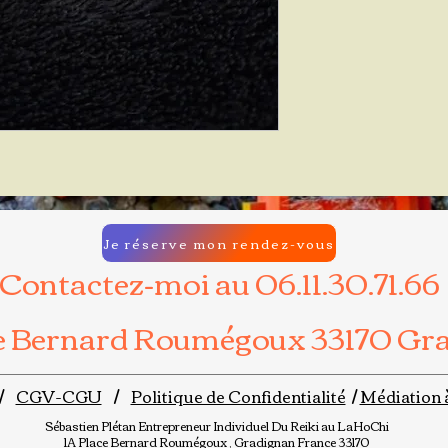
Je réserve mon rendez-vous
Contactez-moi au 06.11.30.71.66
ce Bernard Roumégoux 33170 Gr
/
CGV-CGU
/
Politique de Confidentialité
/
Médiation 
Sébastien Plétan
Entrepreneur Individuel
Du Reiki au LaHoChi
1A Place Bernard Roumégoux , Gradignan France 33170