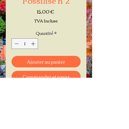
Prix
15,00 €
TVA Incluse
Quantité
*
Ajouter au panier
Commander et payer
Je réserve mon rendez-vous
Contactez-moi au
06.11.30.71.66
1 A Place Bernard Roumégoux