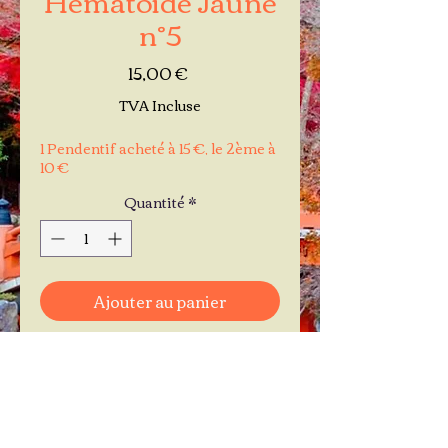
n°5
Prix
15,00 €
TVA Incluse
1 Pendentif acheté à 15 €, le 2ème à
10 €
Quantité
*
Ajouter au panier
Commander et payer
Je réserve mon rendez-vous