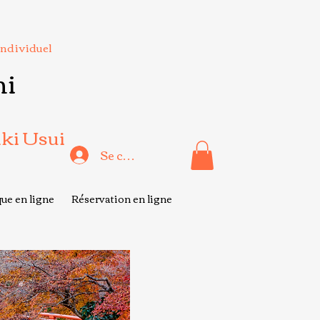
Individuel
hi
iki Usui
Se connecter
ue en ligne
Réservation en ligne