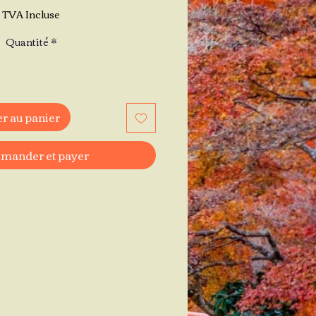
TVA Incluse
Quantité
*
r au panier
ander et payer