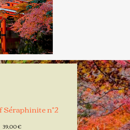
 Séraphinite n°2
Prix
39,00 €