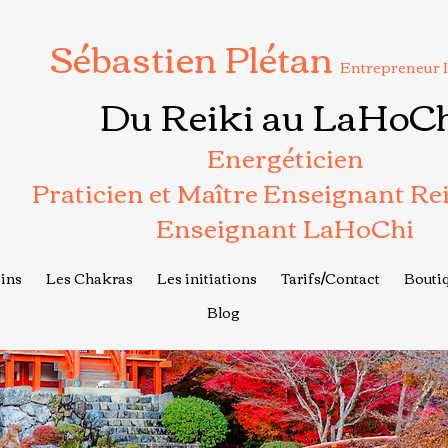
Sébastien Plétan
Entrepreneur 
Du Reiki au LaHoC
Energéticien
Praticien et Maître Enseignant Re
Enseignant LaHoChi
ins
Les Chakras
Les initiations
Tarifs/Contact
Boutiq
Blog