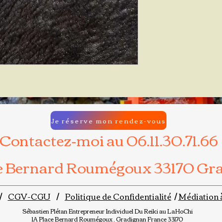
Je réserve mon rendez-vous
Contactez-moi au 06.11.30.71.66
ce Bernard Roumégoux 33170 Gr
/
CGV-CGU
/
Politique de Confidentialité
/
Médiation 
Sébastien Plétan
Entrepreneur Individuel
Du Reiki au LaHoChi
1A Place Bernard Roumégoux , Gradignan France 33170