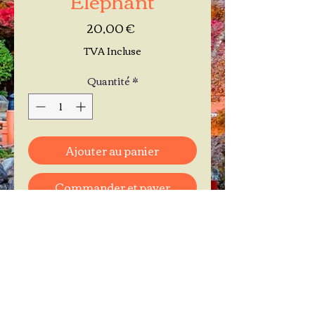
Prix
20,00 €
TVA Incluse
Quantité
*
Ajouter au panier
Commander et payer
Je réserve mon rendez-vous
Contactez-moi au
06.11.30.71.66
1 A Place Bernard Roumégoux