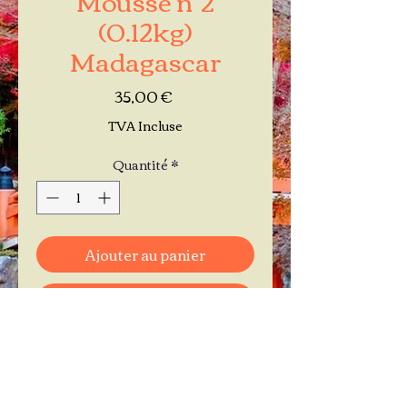
(0.12kg)
Madagascar
Prix
35,00 €
TVA Incluse
Quantité
*
Ajouter au panier
Commander et payer
Je réserve mon rendez-vous