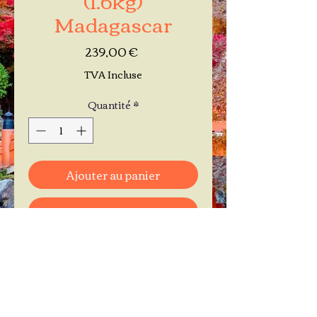
Madagascar
Prix
239,00 €
TVA Incluse
Quantité
*
Ajouter au panier
Commander et payer
Je réserve mon rendez-vous
Contactez-moi au
06.11.30.71.66