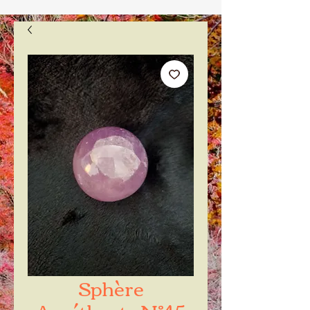
Sphère
Améthyste N°45