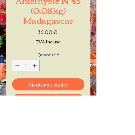
(0.08kg)
Madagascar
Prix
36,00 €
TVA Incluse
Quantité
*
Ajouter au panier
Commander et payer
Je réserve mon rendez-vous