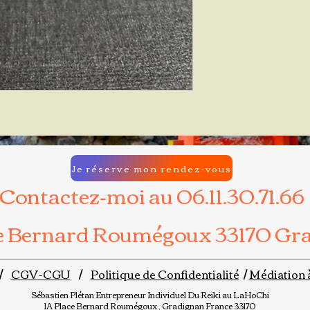
Je réserve mon rendez-vous
Contactez-moi au 06.11.30.71.66
ce Bernard Roumégoux 33170 Gr
/
CGV-CGU
/
Politique de Confidentialité
/
Médiation 
Sébastien Plétan
Entrepreneur Individuel
Du Reiki au LaHoChi
1A Place Bernard Roumégoux , Gradignan France 33170