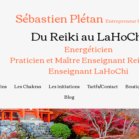
Sébastien Plétan
Entrepreneur 
Du Reiki au LaHoC
Energéticien
Praticien et Maître Enseignant Re
Enseignant LaHoChi
ins
Les Chakras
Les initiations
Tarifs/Contact
Boutiq
Blog