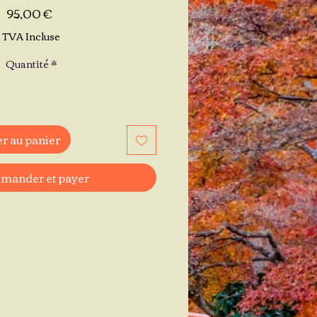
Prix
95,00 €
TVA Incluse
Quantité
*
r au panier
ander et payer