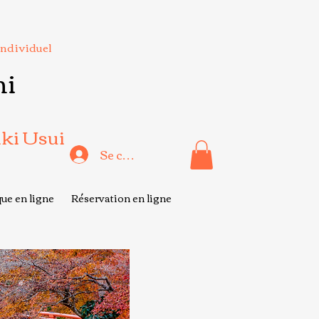
Individuel
hi
iki Usui
Se connecter
ue en ligne
Réservation en ligne