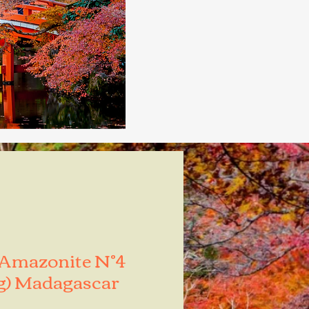
 Amazonite N°4
g) Madagascar