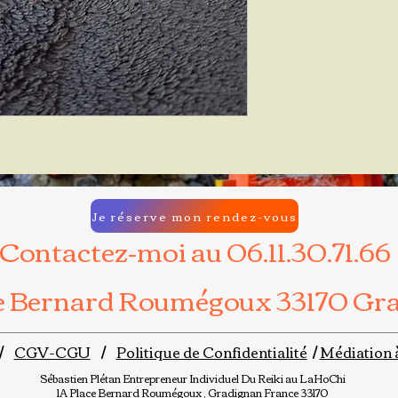
Je réserve mon rendez-vous
Contactez-moi au 06.11.30.71.66
ce Bernard Roumégoux 33170 Gr
/
CGV-CGU
/
Politique de Confidentialité
/
Médiation 
Sébastien Plétan
Entrepreneur Individuel
Du Reiki au LaHoChi
1A Place Bernard Roumégoux , Gradignan France 33170