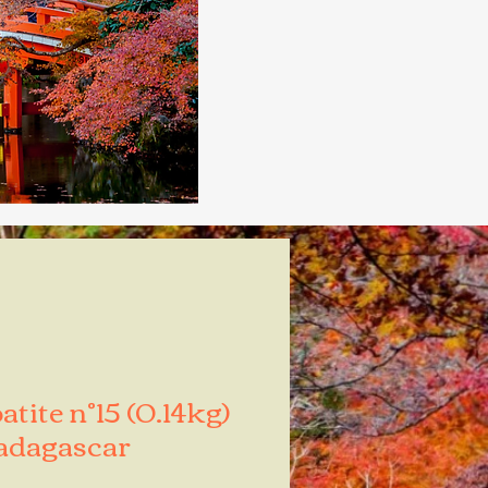
tite n°15 (0.14kg)
dagascar