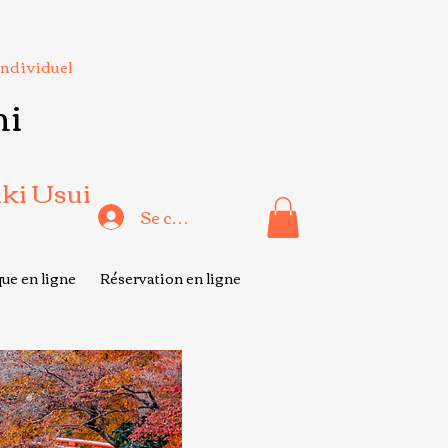
Individuel
hi
iki Usui
Se connecter
ue en ligne
Réservation en ligne