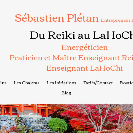
Sébastien Plétan
Entrepreneur 
Du Reiki au LaHoC
Energéticien
Praticien et Maître Enseignant Re
Enseignant LaHoChi
ins
Les Chakras
Les initiations
Tarifs/Contact
Boutiq
Blog