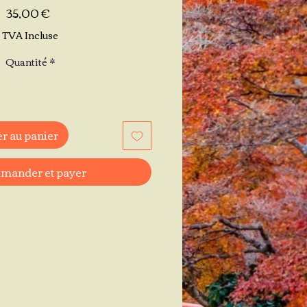
Prix
35,00 €
TVA Incluse
Quantité
*
r au panier
ander et payer