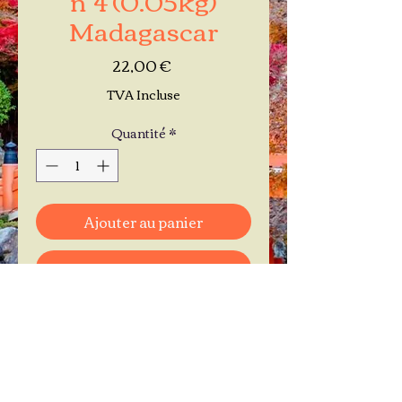
Madagascar
Prix
22,00 €
TVA Incluse
Quantité
*
Ajouter au panier
Commander et payer
Je réserve mon rendez-vous
Contactez-moi au
06.11.30.71.66