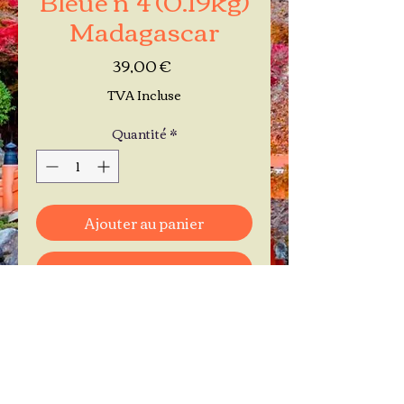
Madagascar
Prix
39,00 €
TVA Incluse
Quantité
*
Ajouter au panier
Commander et payer
Je réserve mon rendez-vous
Contactez-moi au
06.11.30.71.66