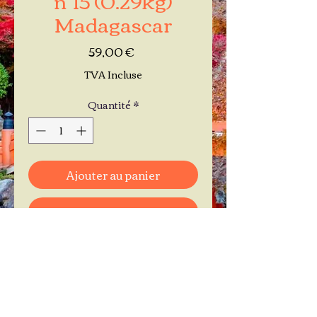
Madagascar
Prix
59,00 €
TVA Incluse
Quantité
*
Ajouter au panier
Commander et payer
Je réserve mon rendez-vous
Contactez-moi au
06.11.30.71.66