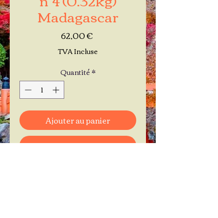
Madagascar
Prix
62,00 €
TVA Incluse
Quantité
*
Ajouter au panier
Commander et payer
Je réserve mon rendez-vous
Contactez-moi au
06.11.30.71.66