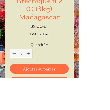
(0.13kg)
Madagascar
Prix
39,00 €
TVA Incluse
Quantité
*
Ajouter au panier
Commander et payer
Je réserve mon rendez-vous