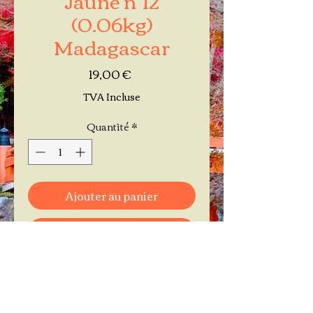
(0.06kg)
Madagascar
Prix
19,00 €
TVA Incluse
Quantité
*
Ajouter au panier
Commander et payer
Je réserve mon rendez-vous