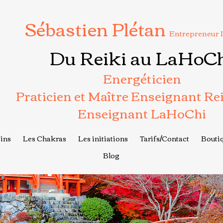
Sébastien Plétan
Entrepreneur 
Du Reiki au LaHoC
Energéticien
Praticien et Maître Enseignant Re
Enseignant LaHoChi
ins
Les Chakras
Les initiations
Tarifs/Contact
Boutiq
Blog