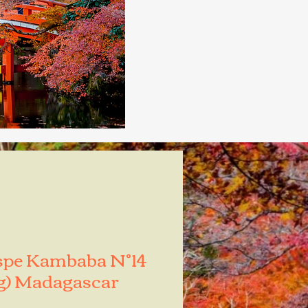
spe Kambaba N°14
g) Madagascar