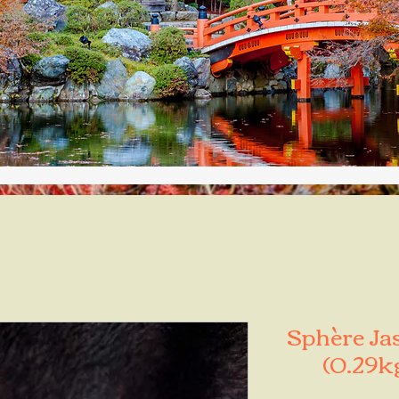
Sphère Ja
(0.29k