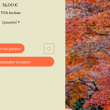
Prix
35,00 €
TVA Incluse
Quantité
*
r au panier
ander et payer