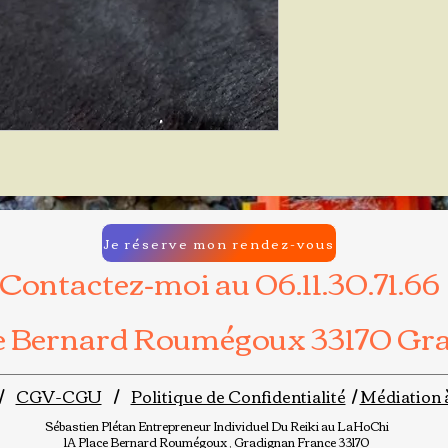
Je réserve mon rendez-vous
Contactez-moi au 06.11.30.71.66
ce Bernard Roumégoux 33170 Gr
/
CGV-CGU
/
Politique de Confidentialité
/
Médiation 
Sébastien Plétan
Entrepreneur Individuel
Du Reiki au LaHoChi
1A Place Bernard Roumégoux , Gradignan France 33170