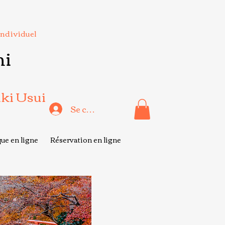
Individuel
hi
iki Usui
Se connecter
ue en ligne
Réservation en ligne