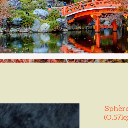
Sphère
(0.57k