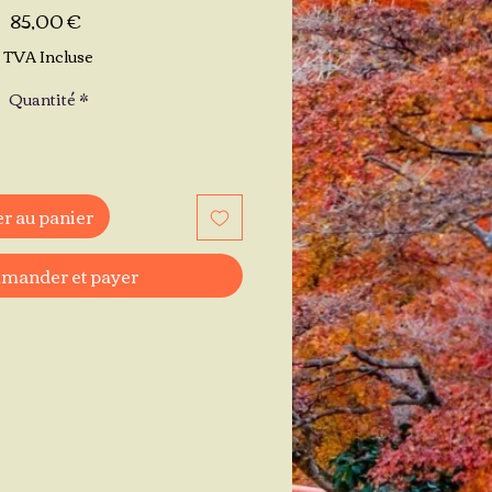
Prix
85,00 €
TVA Incluse
Quantité
*
r au panier
ander et payer