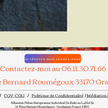
Je réserve mon rendez-vous
Contactez-moi au 06.11.30.71.66
ce Bernard Roumégoux 33170 Gr
/
CGV-CGU
/
Politique de Confidentialité
/
Médiation 
Sébastien Plétan
Entrepreneur Individuel
Du Reiki au LaHoChi
1A Place Bernard Roumégoux , Gradignan France 33170