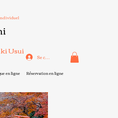
Individuel
hi
iki Usui
Se connecter
ue en ligne
Réservation en ligne