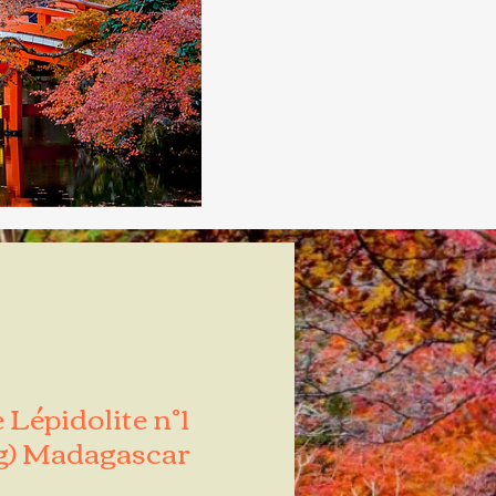
 Lépidolite n°1
g) Madagascar