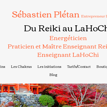
Sébastien Plétan
Entrepreneur 
Du Reiki au LaHoC
Energéticien
Praticien et Maître Enseignant Re
Enseignant LaHoChi
ins
Les Chakras
Les initiations
Tarifs/Contact
Boutiq
Blog