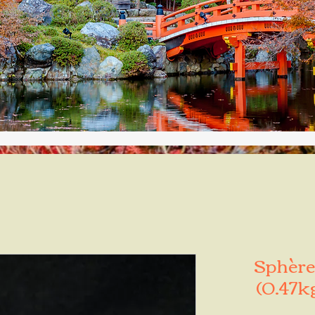
Sphère 
(0.47k