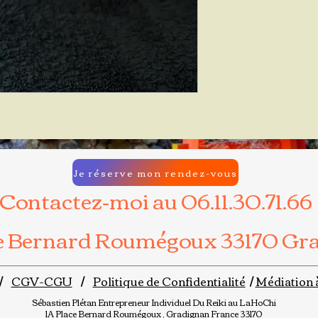
Je réserve mon rendez-vous
Contactez-moi au 06.11.30.71.66
ce Bernard Roumégoux 33170 Gr
/
CGV-CGU
/
Politique de Confidentialité
/
Médiation 
Sébastien Plétan
Entrepreneur Individuel
Du Reiki au LaHoChi
1A Place Bernard Roumégoux , Gradignan France 33170