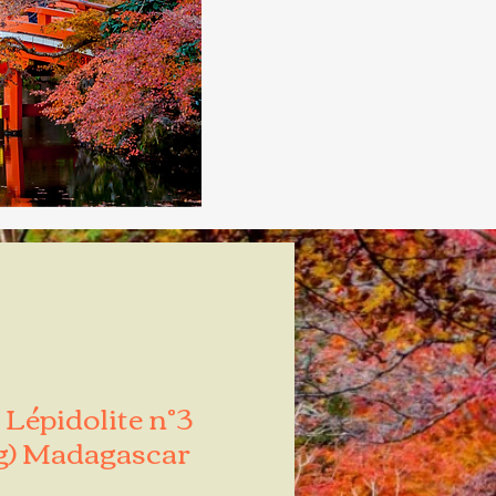
Lépidolite n°3
g) Madagascar