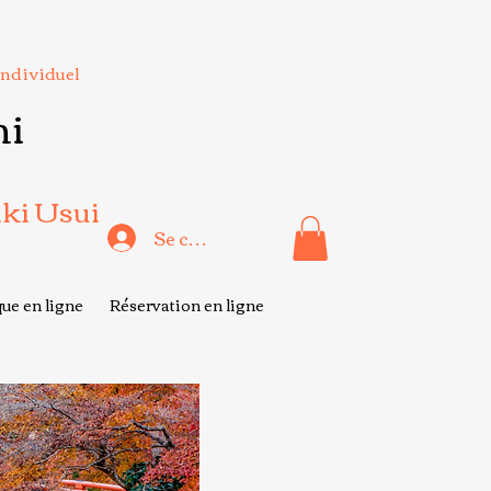
Individuel
hi
iki Usui
Se connecter
ue en ligne
Réservation en ligne