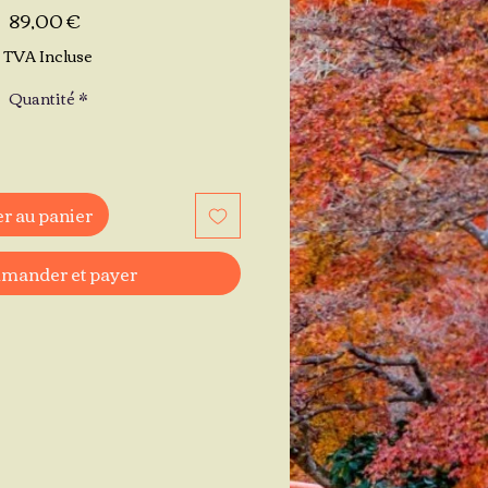
Prix
89,00 €
TVA Incluse
Quantité
*
r au panier
ander et payer