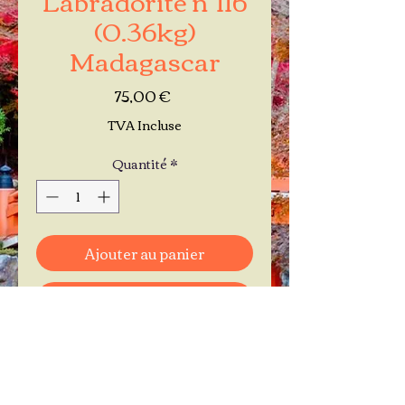
(0.36kg)
Madagascar
Prix
75,00 €
TVA Incluse
Quantité
*
Ajouter au panier
Commander et payer
Je réserve mon rendez-vous