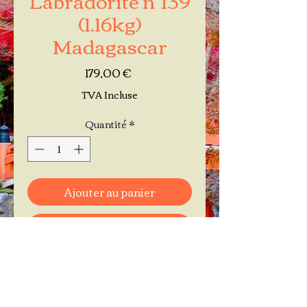
(1.16kg)
Madagascar
Prix
179,00 €
TVA Incluse
Quantité
*
Ajouter au panier
Commander et payer
Je réserve mon rendez-vous