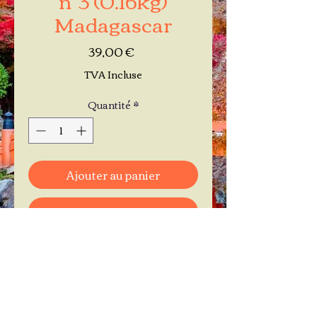
Madagascar
Prix
39,00 €
TVA Incluse
Quantité
*
Ajouter au panier
Commander et payer
Je réserve mon rendez-vous
Contactez-moi au
06.11.30.71.66