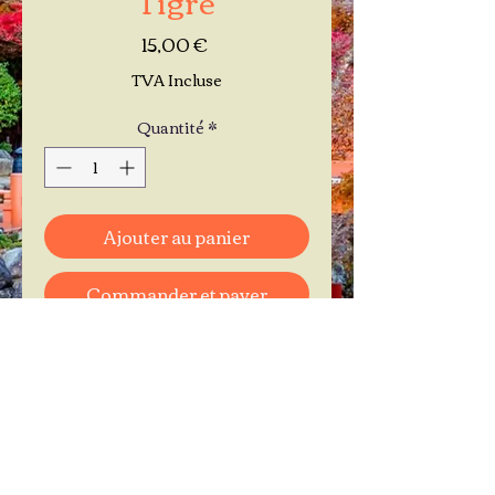
Prix
15,00 €
TVA Incluse
Quantité
*
Ajouter au panier
Commander et payer
Je réserve mon rendez-vous
Contactez-moi au
06.11.30.71.66
1 A Place Bernard Roumégoux