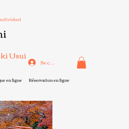
Individuel
hi
iki Usui
Se connecter
ue en ligne
Réservation en ligne