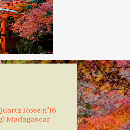
uartz Rose n°16
g) Madagascar