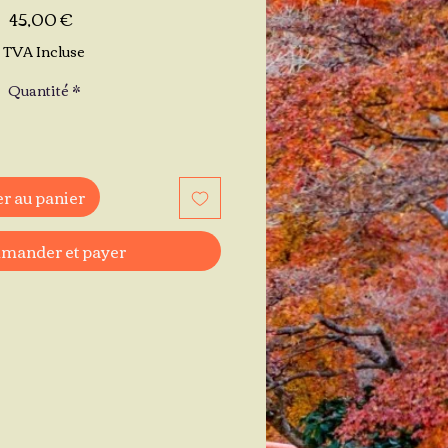
Prix
45,00 €
TVA Incluse
Quantité
*
r au panier
ander et payer