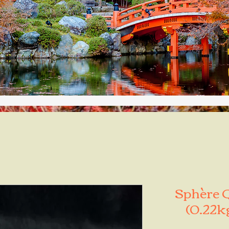
Sphère Q
(0.22k