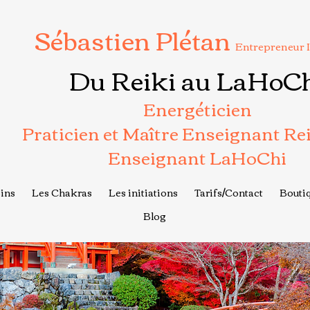
Sébastien Plétan
Entrepreneur 
Du Reiki au LaHoC
Energéticien
Praticien et Maître Enseignant Re
Enseignant LaHoChi
ins
Les Chakras
Les initiations
Tarifs/Contact
Boutiq
Blog