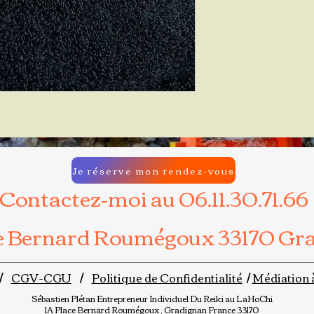
Je réserve mon rendez-vous
Contactez-moi au 06.11.30.71.66
ce Bernard Roumégoux 33170 Gr
/
CGV-CGU
/
Politique de Confidentialité
/
Médiation 
Sébastien Plétan
Entrepreneur Individuel
Du Reiki au LaHoChi
1A Place Bernard Roumégoux , Gradignan France 33170